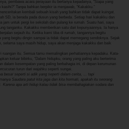
nya, pembawa acara perayaan itu bertanya kepadanya, “Siapa yang
 kasihi?” Tanpa bahkan berpikir ia menjawab, “Kakakku.”
menceritakan kembali sebuah kisah yang bahkan tidak dapat kuingat.
lah SD, ia berada pada dusun yang berbeda. Setiap hari kakakku dan
a jam untuk pergi ke sekolah dan pulang ke rumah. Suatu hari, saya
arung tanganku. Kakakku memberikan satu dari kepunyaannya. Ia hanya
erjalan sejauh itu. Ketika kami tiba di rumah, tangannya begitu
 yang begitu dingin sampai ia tidak dapat memegang sendoknya. Sejak
ah, selama saya masih hidup, saya akan menjaga kakakku dan baik
i ruangan itu. Semua tamu memalingkan perhatiannya kepadaku. Kata-
pkan keluar bibirku, “Dalam hidupku, orang yang paling aku berterima
Dan dalam kesempatan yang paling berbahagia ini, di depan kerumunan
ercucuran turun dari wajahku seperti sungai.
wa besar seperti si adik yang seperti dalam cerita, … tapi
anya Saudara patut kita jaga dan kita hormati, apakah itu seorang
. Karena apa arti hidup kalau tidak bisa membahagiakan sodara dan