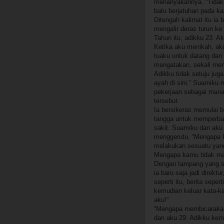
menanyakannya. “Tidak, 
batu berjatuhan pada ka
Ditengah kalimat itu i
mengalir deras turun ke
Tahun itu, adikku 23. Ak
Ketika aku menikah, ak
tuaku untuk datang dan
mengatakan, sekali men
Adikku tidak setuju ju
ayah di sini.” Suamiku
pekerjaan sebagai mana
tersebut.
Ia bersikeras memulai b
tangga untuk memperbai
sakit. Suamiku dan aku 
menggerutu, “Mengapa k
melakukan sesuatu yang 
Mengapa kamu tidak m
Dengan tampang yang se
ia baru saja jadi direkt
seperti itu, berita sepe
kemudian keluar kata-k
aku!”
“Mengapa membicarakan 
dan aku 29. Adikku kemu