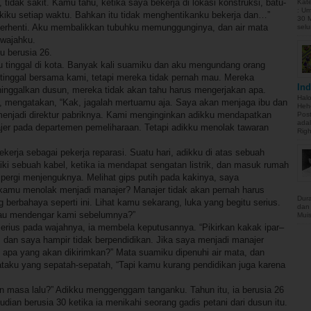
tidak sakit. Kamu tahu, ketika saya bekerja di lokasi konstruksi, batu-
Kate
: Um
kiku setiap waktu. Bahkan itu tidak menghentikanku bekerja dan…”
30 M
a berhenti. Aku membalikkan tubuhku memunggunginya, dan air mata
selu
 wajahku.
u berusia 26.
u tinggal di kota. Banyak kali suamiku dan aku mengundang orang
 tinggal bersama kami, tetapi mereka tidak pernah mau. Mereka
Ind
inggalkan dusun, mereka tidak akan tahu harus mengerjakan apa.
Halo
ga, mengatakan, “Kak, jagalah mertuamu aja. Saya akan menjaga ibu dan
Hehe
 menjadi direktur pabriknya. Kami menginginkan adikku mendapatkan
Post
adal
jer pada departemen pemeliharaan. Tetapi adikku menolak tawaran
Righ
ekerja sebagai pekerja reparasi. Suatu hari, adikku di atas sebuah
ki sebuah kabel, ketika ia mendapat sengatan listrik, dan masuk rumah
pergi menjenguknya. Melihat gips putih pada kakinya, saya
amu menolak menjadi manajer? Manajer tidak akan pernah harus
Dura
berbahaya seperti ini. Lihat kamu sekarang, luka yang begitu serius.
dan
au mendengar kami sebelumnya?”
Muis
rius pada wajahnya, ia membela keputusannya. “Pikirkan kakak ipar–
ur, dan saya hampir tidak berpendidikan. Jika saya menjadi manajer
rti apa yang akan dikirimkan?” Mata suamiku dipenuhi air mata, dan
ataku yang sepatah-sepatah, “Tapi kamu kurang pendidikan juga karena
masa lalu?” Adikku menggenggam tanganku. Tahun itu, ia berusia 26
dian berusia 30 ketika ia menikahi seorang gadis petani dari dusun itu.