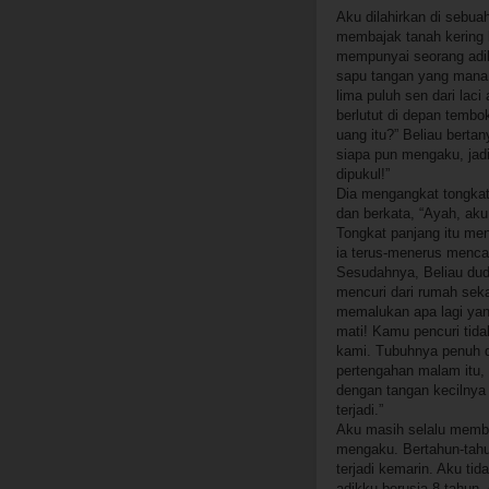
Aku dilahirkan di sebua
membajak tanah kering 
mempunyai seorang adik
sapu tangan yang mana 
lima puluh sen dari la
berlutut di depan temb
uang itu?” Beliau bertan
siapa pun mengaku, jadi
dipukul!”
Dia mengangkat tongkat 
dan berkata, “Ayah, ak
Tongkat panjang itu me
ia terus-menerus menca
Sesudahnya, Beliau dud
mencuri dari rumah seka
memalukan apa lagi ya
mati! Kamu pencuri tid
kami. Tubuhnya penuh de
pertengahan malam itu,
dengan tangan kecilnya
terjadi.”
Aku masih selalu membe
mengaku. Bertahun-tahun 
terjadi kemarin. Aku ti
adikku berusia 8 tahun.