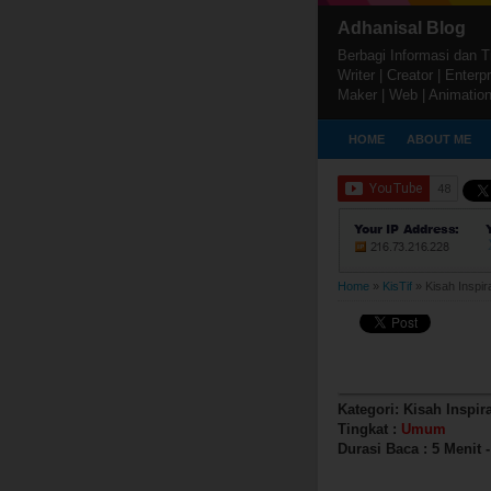
Adhanisal Blog
Berbagi Informasi dan Ti
Writer | Creator | Enterp
Maker | Web | Animation
HOME
ABOUT ME
Home
»
KisTif
»
Kisah Inspir
16:00
KISTIF
Kisah Inspiratif: Ka
Kategori: Kisah Inspira
Tingkat :
Umum
Durasi Baca : 5 Menit -