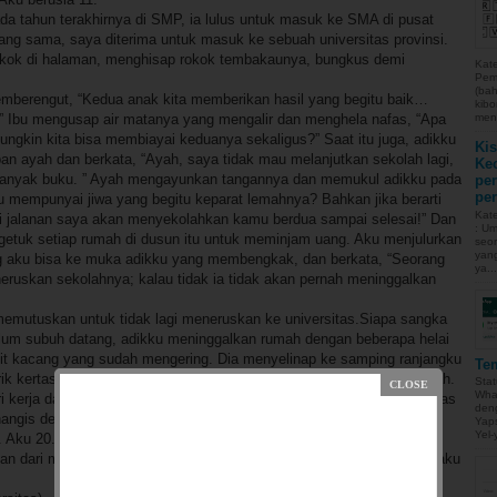
da tahun terakhirnya di SMP, ia lulus untuk masuk ke SMA di pusat
ang sama, saya diterima untuk masuk ke sebuah universitas provinsi.
gkok di halaman, menghisap rokok tembakaunya, bungkus demi
Kate
Pemu
(bah
berengut, “Kedua anak kita memberikan hasil yang begitu baik…
kibo
…” Ibu mengusap air matanya yang mengalir dan menghela nafas, “Apa
meng
gkin kita bisa membiayai keduanya sekaligus?” Saat itu juga, adikku
Kis
pan ayah dan berkata, “Ayah, saya tidak mau melanjutkan sekolah lagi,
Kec
anyak buku. ” Ayah mengayunkan tangannya dan memukul adikku pada
per
per
 mempunyai jiwa yang begitu keparat lemahnya? Bahkan jika berarti
Kate
 jalanan saya akan menyekolahkan kamu berdua sampai selesai!” Dan
: U
getuk setiap rumah di dusun itu untuk meminjam uang. Aku menjulurkan
seor
yang
g aku bisa ke muka adikku yang membengkak, dan berkata, “Seorang
ya...
neruskan sekolahnya; kalau tidak ia tidak akan pernah meninggalkan
 memutuskan untuk tidak lagi meneruskan ke universitas.Siapa sangka
lum subuh datang, adikku meninggalkan rumah dengan beberapa helai
kit kacang yang sudah mengering. Dia menyelinap ke samping ranjangku
Te
k kertas di atas bantalku: “Kak, masuk ke universitas tidaklah mudah.
Sta
Wha
i kerja dan mengirimi-mu uang.” Aku memegang kertas tersebut di atas
deng
angis dengan air mata bercucuran sampai suaraku hilang. Tahun itu,
Yaps
Yel-
. Aku 20. Dengan uang yang ayahku pinjam dari seluruh dusun, dan
kan dari mengangkut semen pada punggungnya di lokasi konstruksi, aku