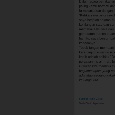
Dalam acara pernikahan
paling kamu hormati dan
Ia melanjutkan dengan 
“Ketika saya pergi seko
saya berjalan selama du
kehilangan satu dari s
memakai satu saja dan b
gemetaran karena cuaca
hari itu, saya bersump
kepadanya.”
Tepuk tangan membanjir
kata begitu susah kuuca
kasih adalah adikku.” 
perayaan ini, air mata b
Bisakah kita memiliki ji
bagaimanapun, yang nam
adik atau seorang kakak
keluarga kita
Sumber
:
Klik Disini
Telah Diedit Seperlunya