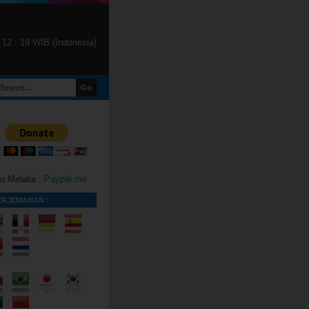
12
:
19 WIB (Indonesia)
u Melalui :
Paypal.me
ERJEMAHAN :