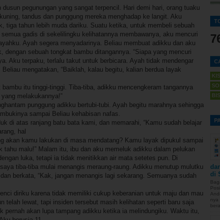
h dusun pegunungan yang sangat terpencil. Hari demi hari, orang tuaku
kuning, tandus dan punggung mereka menghadap ke langit. Aku
T
, tiga tahun lebih muda dariku. Suatu ketika, untuk membeli sebuah
semua gadis di sekelilingku kelihatannya membawanya, aku mencuri
7
ci ayahku. Ayah segera menyadarinya. Beliau membuat adikku dan aku
ok, dengan sebuah tongkat bambu ditangannya. “Siapa yang mencuri
ya. Aku terpaku, terlalu takut untuk berbicara. Ayah tidak mendengar
C
 Beliau mengatakan, “Baiklah, kalau begitu, kalian berdua layak
KI
SO
bambu itu tinggi-tinggi. Tiba-tiba, adikku mencengkeram tangannya
u yang melakukannya!”
BI
nghantam punggung adikku bertubi-tubi. Ayah begitu marahnya sehingga
mbukinya sampai Beliau kehabisan nafas.
P
uk di atas ranjang batu bata kami, dan memarahi, “Kamu sudah belajar
rang, hal
ng akan kamu lakukan di masa mendatang? Kamu layak dipukul sampai
ak tahu malu!” Malam itu, ibu dan aku memeluk adikku dalam pelukan
ngan luka, tetapi ia tidak menitikkan air mata setetes pun. Di
 saya tiba-tiba mulai menangis meraung-raung. Adikku menutup mulutku
da
di
 dan berkata, “Kak, jangan menangis lagi sekarang. Semuanya sudah
Bag
Pos
nci diriku karena tidak memiliki cukup keberanian untuk maju dan mau
Andr
nya
telah lewat, tapi insiden tersebut masih kelihatan seperti baru saja
bera
dak pernah akan lupa tampang adikku ketika ia melindungiku. Waktu itu,
 Aku berusia 11.