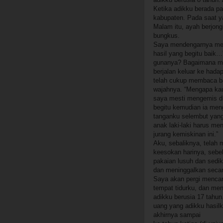
Ketika adikku berada pa
kabupaten. Pada saat y
Malam itu, ayah berjon
bungkus.
Saya mendengarnya mem
hasil yang begitu baik
gunanya? Bagaimana mun
berjalan keluar ke hada
telah cukup membaca b
wajahnya. “Mengapa kau
saya mesti mengemis di
begitu kemudian ia men
tanganku selembut yan
anak laki-laki harus me
jurang kemiskinan ini.”
Aku, sebaliknya, telah
keesokan harinya, sebe
pakaian lusuh dan sedi
dan meninggalkan secari
Saya akan pergi mencar
tempat tidurku, dan men
adikku berusia 17 tahun
uang yang adikku hasil
akhirnya sampai