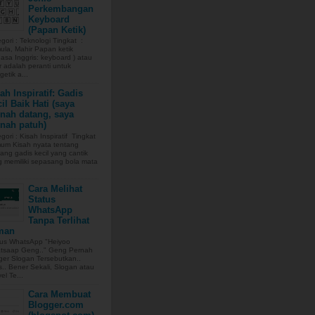
Perkembangan
Keyboard
(Papan Ketik)
gori : Teknologi Tingkat :
la, Mahir Papan ketik
asa Inggris: keyboard ) atau
r adalah peranti untuk
etik a...
ah Inspiratif: Gadis
il Baik Hati (saya
nah datang, saya
nah patuh)
gori : Kisah Inspiratif Tingkat
mum Kisah nyata tentang
ang gadis kecil yang cantik
 memiliki sepasang bola mata
Cara Melihat
Status
WhatsApp
Tanpa Terlihat
man
tus WhatsApp "Heiyoo
tsaap Geng.." Geng Pernah
er Slogan Tersebutkan..
.. Bener Sekali, Slogan atau
yel Te...
Cara Membuat
Blogger.com