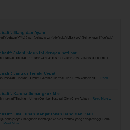
piratif: Elang dan Ayam
:url(#default#VML);} o\:* {behavior:url(#default#VML);} w\:* {behavior:url(#default#…
iratif: Jalani hidup ini dengan hati hati
sah Inspiratif Tingkat : Umum Gambar Ilustrasi Oleh Crew AdhanisalDotCom D…
piratif: Jangan Terlalu Cepat
ah Inspiratif Tingkat : Umum Gambar Ilustrasi Oleh Crew AdhanisalD…
Read
piratif: Karena Semangkuk Mie
ah Inspiratif Tingkat : Umum Gambar Ilustrasi Oleh Crew Adhan…
Read More...
piratif: Jika Tuhan Menjatuhkan Uang dan Batu
rja pada proyek bangunan memanjat ke atas tembok yang sangat tinggi. Pada
 …
Read More...