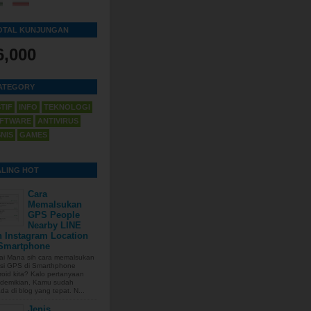
OTAL KUNJUNGAN
6,000
ATEGORY
STIF
INFO
TEKNOLOGI
FTWARE
ANTIVIRUS
SNIS
GAMES
ALING HOT
Cara
Memalsukan
GPS People
Nearby LINE
n Instagram Location
 Smartphone
ai Mana sih cara memalsukan
isi GPS di Smarthphone
oid kita? Kalo pertanyaan
 demikian, Kamu sudah
da di blog yang tepat. N...
Jenis