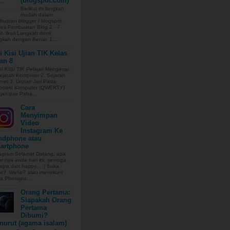
(blogspot.com)
Berikut ini langkah
mudah dalam
uatan blogger / blogspot.
ses Pembuatan Blog 2 - 7
t. Ikuti Langkah demi
kah dengan Benar. 1....
i Kisi Ujian TIK Kelas
an 8
 KISI TIK Pelajari Mengenai :
ejarah Komputer 2. Sejarah
rnet 3. Urutan Jari Pada
board Komputer (QWERTY)
jari dan Paha...
Cara
Menyimpan
Video
Instagram Ke
ndphone atau
artphone
tagram Selamat Datang, apa
r nya anda hari ini, semoga
gia dan happy... :) Suka
fie? Wefie? atau menekuni
a Photogra...
Orang Pertama:
Siapakah Orang
Pertama
Dibumi?
nurut (agama isalam)