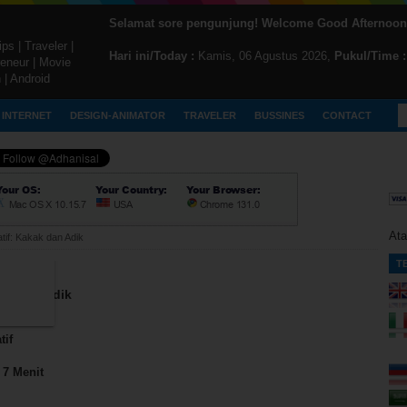
Selamat sore pengunjung! Welcome Good Afternoon
ps | Traveler |
Hari ini/Today :
Kamis, 06 Agustus 2026,
Pukul/Time :
reneur | Movie
 | Android
INTERNET
DESIGN-ANIMATOR
TRAVELER
BUSSINES
CONTACT
Ata
atif: Kakak dan Adik
T
kak dan Adik
tif
 7 Menit