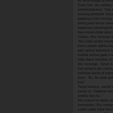
ke tahun ketiga (di unive
Suatu hari, aku sedang
memberitahukan, “Ada 
seorang penduduk dusun 
badannya kotor tertutu
bilang pada teman seka
bagaimana penampilanku
Apa mereka tidak akan
mataku. Aku menyapu de
“Aku tidak perduli omon
Kamu adalah adikku ba
jepit rambut berbentuk
melihat semua gadis kot
tidak dapat menahan dir
dan menangis. Tahun itu
Kali pertama aku memba
kelihatan bersih di man
ibuku. “Bu, ibu tidak 
kita!”
Tetapi katanya, sambil
rumah ini. Tidakkah ka
jendela baru itu..”
Aku masuk ke dalam rua
menusukku. Aku mengo
sedikit saleb (obat luk