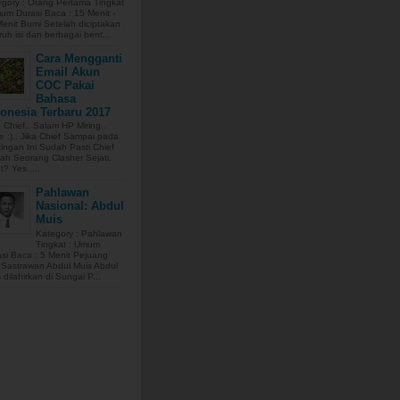
gory : Orang Pertama Tingkat
um Durasi Baca : 15 Menit -
enit Bumi Setelah diciptakan
ruh isi dan berbagai bent...
Cara Mengganti
Email Akun
COC Pakai
Bahasa
onesia Terbaru 2017
 Chief.. Salam HP Miring..
 :).. Jika Chief Sampai pada
ingan Ini Sudah Pasti Chief
ah Seorang Clasher Sejati.
t? Yes.....
Pahlawan
Nasional: Abdul
Muis
Kategory : Pahlawan
Tingkat : Umum
si Baca : 5 Menit Pejuang
 Sastrawan Abdul Muis Abdul
 dilahirkan di Sungai P...